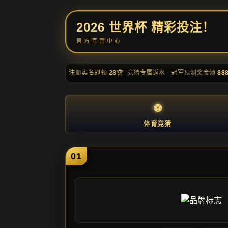
2
0
2
6
世
界
杯
精
彩
投
注
！
官
方
直
营
中
心
美
加
墨
世
界
杯
官
方
平
台
· 注
册
实
名
即
领
28
🏆
竞
猜
专
属
返
水
· 冠
军
预
测
奖
金
池
888
⚽
体
育
竞
猜
01