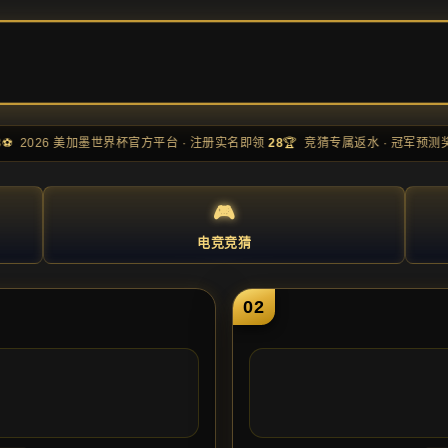
⚽
2026 美
加
墨
世
界
杯
官
方
平
台
· 注
册
实
名
即
领
28
🏆
竞
猜
专
属
返
水
· 冠
军
预
测
奖
🎮
电
竞
竞
猜
02