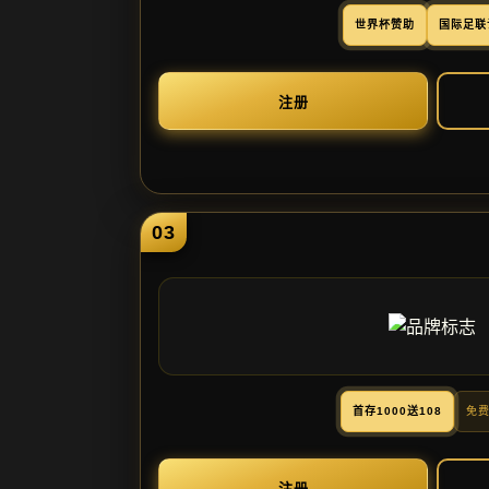
世
界
杯
赞
助
国
际
足
联
注
册
03
首
存
1000送
108
免
费
注
册