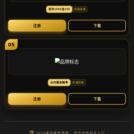
首
存
1000送
108
免
费
直
播
注
册
下
载
05
业
内
最
高
赔
率
秒
速
到
账
注
册
下
载
2026美加墨世界杯 · 官方合作中文入口