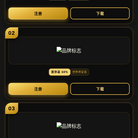
注
册
下
载
02
首
存
返
68%
世
界
杯
足
彩
注
册
下
载
03