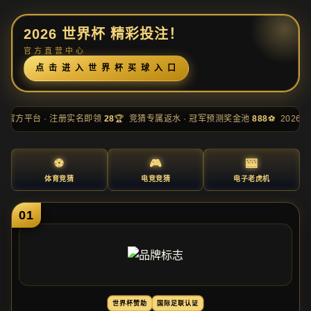
2
0
2
6
世
界
杯
精
彩
投
注
！
官
方
直
营
中
心
点
击
进
入
世
界
杯
买
球
入
口
杯
官
方
平
台
· 注
册
实
名
即
领
28
🏆
竞
猜
专
属
返
水
· 冠
军
预
测
奖
金
池
888
⚽
2026 
⚽
🎮
🎰
体
育
竞
猜
电
竞
竞
猜
电
子
老
虎
机
01
世
界
杯
赞
助
国
际
足
联
认
证