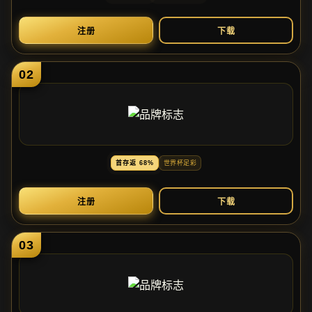
注
册
下
载
02
首
存
返
68%
世
界
杯
足
彩
注
册
下
载
03