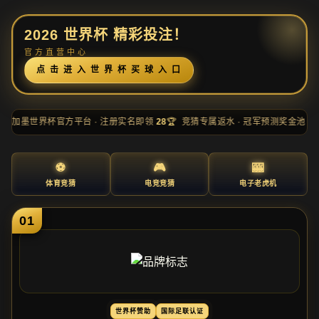
2
0
2
6
世
界
杯
精
彩
投
注
！
官
方
直
营
中
心
点
击
进
入
世
界
杯
买
球
入
口
 美
加
墨
世
界
杯
官
方
平
台
· 注
册
实
名
即
领
28
🏆
竞
猜
专
属
返
水
· 冠
军
预
测
奖
金
池
88
⚽
🎮
🎰
体
育
竞
猜
电
竞
竞
猜
电
子
老
虎
机
01
世
界
杯
赞
助
国
际
足
联
认
证