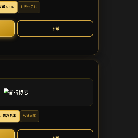
存
返
68%
世
界
杯
足
彩
下
载
内
最
高
赔
率
秒
速
到
账
下
载